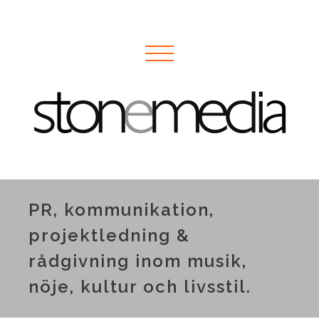
PR, kommunikation,
projektledning &
rådgivning inom musik,
nöje, kultur och livsstil.